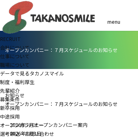
menu
RECRUIT
会社
について
オープンカンパニー：７月スケジュールのお知らせ
仕事
について
職場
について
データで見る
タカノスマイル
制度・福利厚生
先輩紹介
お知らせ
募集条件
オープンカンパニー：７月スケジュールのお知らせ
新卒採用
中途採用
2026年7月オープンカンパニー案内
オープン
カンパニー
2026年7月3日
選考申込
・
お問い合わせ